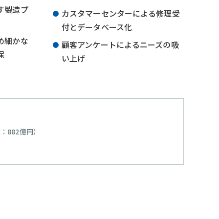
す製造プ
カスタマーセンターによる修理受
付とデータベース化
め細かな
顧客アンケートによるニーズの吸
保
い上げ
度：882億円）