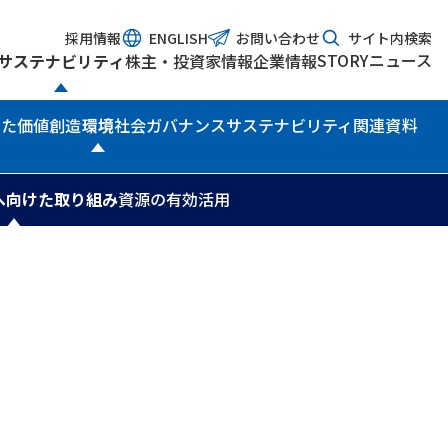
採用情報
ENGLISH
お問い合わせ
サイト内検索
STORY
ニュース
サステナビリティ
株主・投資家情報
企業情報
じた価値創造
環境
社会
ガバナンス
サステナビリティ関連資料
へ向けた取り組み
資源の有効活用