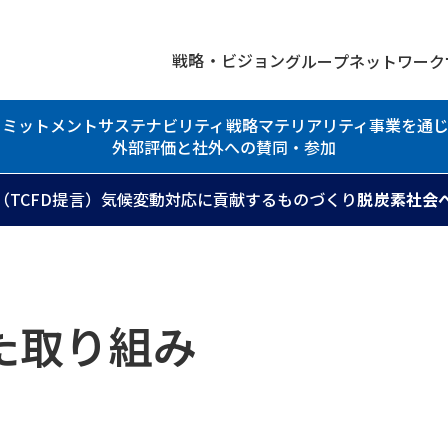
戦略・ビジョン
グループネットワーク
コミットメント
サステナビリティ戦略
マテリアリティ
事業を通
外部評価と社外への賛同・参加
TCFD提言）
気候変動対応に貢献するものづくり
脱炭素社会
た取り組み