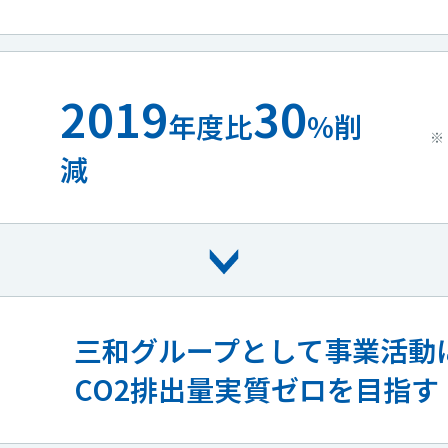
2019
30
年度比
%削
減
三和グループとして事業活動
CO2排出量実質ゼロを目指す