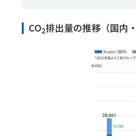
CO
排出量の推移（国内
2