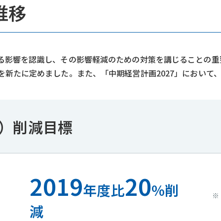
推移
影響を認識し、その影響軽減のための対策を講じることの重要
新たに定めました。また、「中期経営計画2027」において、2
+2）削減目標
2019
20
年度比
%削
減