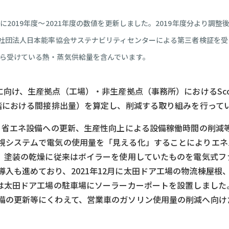
に2019年度～2021年度の数値を更新しました。2019年度分より調
社団法人日本能率協会サステナビリティセンターによる第三者検証を受
から受けている熱・蒸気供給量を含んでいます。
に向け、生産拠点（工場）・非生産拠点（事務所）におけるSco
段階における間接排出量）を算定し、削減する取り組みを行って
て、省エネ設備への更新、生産性向上による設備稼働時間の削減等
監視システムで電気の使用量を「見える化」することによりエネ
月、塗装の乾燥に従来はボイラーを使用していたものを電気式
も進めており、2021年12月に太田ドア工場の物流棟屋根、2
には太田ドア工場の駐車場にソーラーカーポートを設置しました
設備の更新等にくわえて、営業車のガソリン使用量の削減へ向