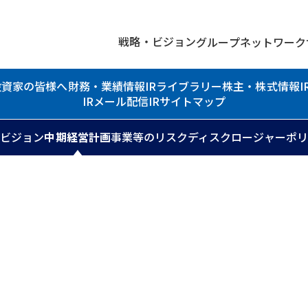
戦略・ビジョン
グループネットワーク
投資家の皆様へ
財務・業績情報
IRライブラリー
株主・株式情報
IRメール配信
IRサイトマップ
期ビジョン
中期経営計画
事業等のリスク
ディスクロージャーポ