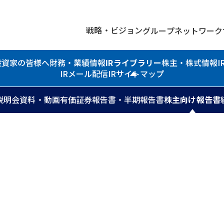
戦略・ビジョン
グループネットワーク
投資家の皆様へ
財務・業績情報
IRライブラリー
株主・株式情報
IRメール配信
IRサイトマップ
説明会資料・動画
有価証券報告書・半期報告書
株主向け報告書