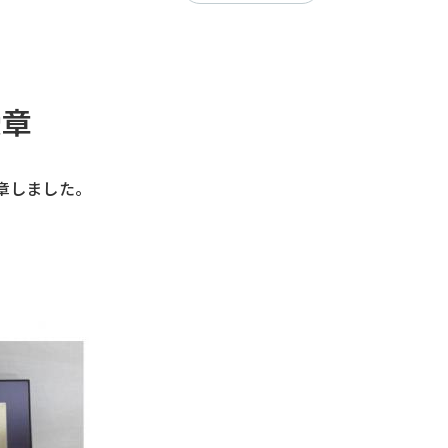
受章
章しました。