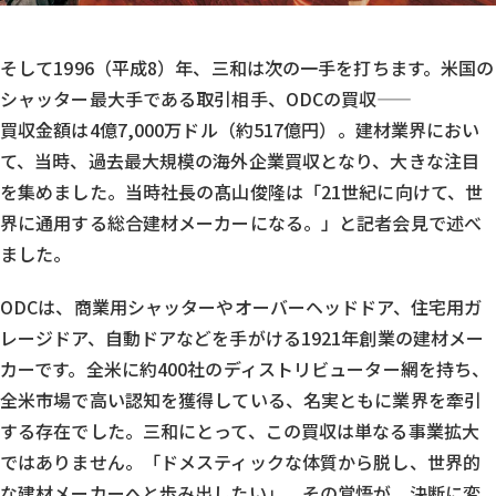
そして1996（平成8）年、三和は次の一手を打ちます。米国の
シャッター最大手である取引相手、ODCの買収——
買収金額は4億7,000万ドル（約517億円）。建材業界におい
て、当時、過去最大規模の海外企業買収となり、大きな注目
を集めました。当時社長の髙山俊隆は「21世紀に向けて、世
界に通用する総合建材メーカーになる。」と記者会見で述べ
ました。
ODCは、商業用シャッターやオーバーヘッドドア、住宅用ガ
レージドア、自動ドアなどを手がける1921年創業の建材メー
カーです。全米に約400社のディストリビューター網を持ち、
全米市場で高い認知を獲得している、名実ともに業界を牽引
する存在でした。三和にとって、この買収は単なる事業拡大
ではありません。「ドメスティックな体質から脱し、世界的
な建材メーカーへと歩み出したい」。その覚悟が、決断に変