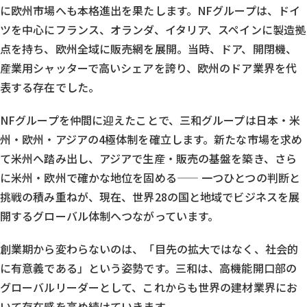
に欧州市場へも本格進出を果たします。NFグループは、ドイ
ツを中心にフランス、オランダ、イタリア、スペインに製造拠
点を持ち、欧州全域に販売網を展開。当時、ドア、開閉機、
産業用シャッターで高いシェアを誇り、欧州のドア業界を代
表する存在でした。
NFグループを仲間に迎えたことで、三和グループは日本・米
州・欧州・アジアの4極体制を確立します。新たな市場を求め
て米州へ踏み出し、アジアで生産・販売の基盤を築き、さら
に米州・欧州で確かな地位を固める—— 一つひとつの判断と
挑戦の積み重ねが、現在、世界28の国と地域でビジネスを展
開するグローバル体制へつながっています。
創業期から変わらないのは、「目先の拡大ではなく、社会的
に有意義である」という姿勢です。三和は、高機能開口部の
グローバルリーダーとして、これからも世界の建材業界にお
いて存在感を高め続けていきます。